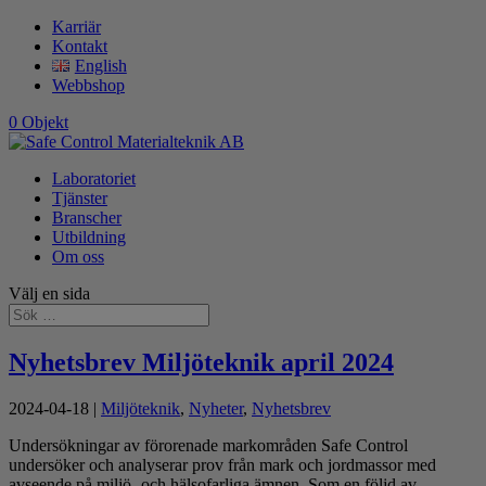
Karriär
Kontakt
English
Webbshop
0 Objekt
Laboratoriet
Tjänster
Branscher
Utbildning
Om oss
Välj en sida
Nyhetsbrev Miljöteknik april 2024
2024-04-18
|
Miljöteknik
,
Nyheter
,
Nyhetsbrev
Undersökningar av förorenade markområden Safe Control
undersöker och analyserar prov från mark och jordmassor med
avseende på miljö- och hälsofarliga ämnen. Som en följd av