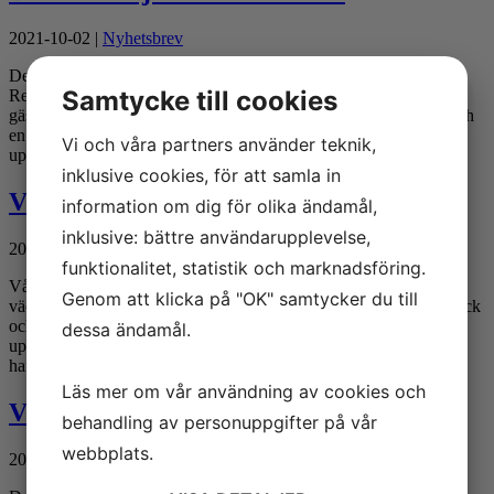
2021-10-02
|
Nyhetsbrev
Den 16 september 2021 firade vi med glada kunder vårt jubileum.
Samtycke till cookies
Regnet var ihärdigt hela morgonen, men upphörde lagom till
gästerna anlände. En food truck som bjöd på goda hamburgare och
en kaffevagn med nymalna bönor, fint te och god choklad
Vi och våra partners använder teknik,
uppskattades av alla. Vi...
inklusive cookies, för att samla in
Vi hade i alla fall tur med vädret!
information om dig för olika ändamål,
inklusive: bättre användarupplevelse,
2021-10-02
|
Nyhetsbrev
funktionalitet, statistik och marknadsföring.
Vår stora jubileumsdag inleddes med ösregn, inte det optimala
Genom att klicka på "OK" samtycker du till
vädret för vårt utomhusarrangemang. Partytält sattes upp, food truck
och kaffevagn anlände och precis när de första gästerna kom
dessa ändamål.
upphörde regnet plötsligt! Alla kunde då förse sig med smaskiga
hamburgare...
Läs mer om vår användning av cookies och
Vi utför kemisk analys av beläggningar
behandling av personuppgifter på vår
webbplats.
2021-06-18
|
Kemi
,
Nyhetsbrev
,
Seminarium
,
Utbildning