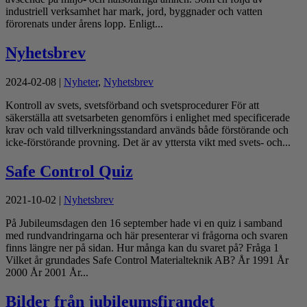
industriell verksamhet har mark, jord, byggnader och vatten
förorenats under årens lopp. Enligt...
Nyhetsbrev
2024-02-08
|
Nyheter
,
Nyhetsbrev
Kontroll av svets, svetsförband och svetsprocedurer För att
säkerställa att svetsarbeten genomförs i enlighet med specificerade
krav och vald tillverkningsstandard används både förstörande och
icke-förstörande provning. Det är av yttersta vikt med svets- och...
Safe Control Quiz
2021-10-02
|
Nyhetsbrev
På Jubileumsdagen den 16 september hade vi en quiz i samband
med rundvandringarna och här presenterar vi frågorna och svaren
finns längre ner på sidan. Hur många kan du svaret på? Fråga 1
Vilket år grundades Safe Control Materialteknik AB? År 1991 År
2000 År 2001 År...
Bilder från jubileumsfirandet