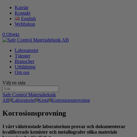
Karriär
Kontakt
English
Webbshop
0 Objekt
Laboratoriet
Tjänster
Branscher
Utbildning
Om oss
Välj en sida
Safe Control Materialteknik
AB
9
Laboratoriet
9
Kemi
9
Korrosionsprovning
Korrosionsprovning
I vårt välutrustade laboratorium provar och dokumenterar
kvalificerade kemister och metallografer olika materials