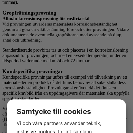
timmar).
Gropfrätningsprovning
Allmän korrosionsprovning för rostfria stål
Vid provningen utvärderas materialets korrosionsbeständighet
genom att göra en viktbestämning före och efter provningen. Vidare
dokumenteras de eventuella gropfrätorna med avseende på djup,
antal och utbredning.
Standardiserade provbitar tas ut och placeras i en korrosionslösning
anpassad för provningen, och med en avsedd temperatur, under en
tidsperiod varierande mellan 24 och 72 timmar.
Kundspecifika provningar
Kundspecifika provningar utförs till exempel vid tillverkning av ett
material eller en produkt, då det finns behov av att säkerställa dess
korrosionsbeständighet. Provningar sker även då det finns en
specifik kravbild från en uppdragsgivare där materialen ska uppfylla
specifika standarder.
Vid
svetsning
undersöks materialets påverkan av svetsningens
Samtycke till cookies
effekter och speciellt intressant är den värmepåverkande zonen
(HAZ) för att fastslå att materialets korrosionsbeständighet inte har
Vi och våra partners använder teknik,
försämrats.
inklusive cookies, för att samla in