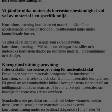
korrosionsbeständighet.
Vi jämför olika materials korrosionsbeständighet vid
val av material i en specifik miljö.
Korrosionsprovning innebär att ett material utsätts för ett
accelererande korrosionsförlopp i förutbestämd miljö under
kontrollerade former.
Vi utför såväl standardiserade som skräddarsydda
korrosionsprovningar. Vid skadeutredningar fastställer och
undersöks korrosionsskador på skiftande material, ytbeläggningar
och detaljer.
Korngränsfrätningsprovning
Interkristallin korrosionsprovning för austenitiskt stål
Provningen visar ett materials benägenhet för interkristallin
korrosion, som är selektiv och sker tätt intill materialets korngränser.
På grund av att kromkarbider bildas i korngränserna leder det till att
intilliggande områden utarmas på krom, vilket gör materialet mer
känsligt för korrosion i dessa områden.
Standardiserade provbitar tas ut och vid behov värmebehandlas
dessa (sensibilseras) innan materialet kokas i avsedd
korrosionslösning under en bestämd tidsperiod (15, 24 eller 72