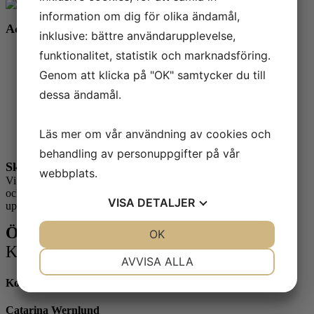
information om dig för olika ändamål,
Ackrediteringsomfattning
inklusive: bättre användarupplevelse,
funktionalitet, statistik och marknadsföring.
SS-EN ISO 3651-2
ASTM A262 | Metod B och E
Genom att klicka på "OK" samtycker du till
ASTM G28 | Metod A
ASTM G48 | Metod A, B och C
dessa ändamål.
ISO 9400 | Metod B
ASTM A923 | Metod C
ASTM G66
Läs mer om vår användning av cookies och
ASTM G67
behandling av personuppgifter på vår
Skadeutredningar
webbplats.
Vi utför
haveri- och skadeutredningar
för att bland annat fastställa
och undersöka korrosionsskador, dess korrosionsförlopp och
VISA
DETALJER
uppkomst.
Önskar du en offert?
JA
NEJ
OK
JA
NEJ
Kontakta oss idag!
NÖDVÄNDIG
INSTÄLLNINGAR
AVVISA ALLA
Kontaktperson
JA
NEJ
JA
NEJ
MARKNADSFÖRING
STATISTIK
Catarina Wernlund