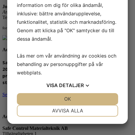
information om dig för olika ändamål,
Johan Ageryd
Ansvarig: Metallografi
inklusive: bättre användarupplevelse,
Telefon: 031-65 64 94
funktionalitet, statistik och marknadsföring.
fornamn.efternamn@safecontrol.se
Genom att klicka på "OK" samtycker du till
dessa ändamål.
Ackreditering
Läs mer om vår användning av cookies och
Safe Control Materialteknik AB är ackrediterat sedan
behandling av personuppgifter på vår
2001 och innehar flexibel ackreditering sedan 2016. All
webbplats.
provning sker mot europeiska och internationella
standarder.
VISA
DETALJER
Se vår ackrediteringsomfattning »
JA
NEJ
OK
JA
NEJ
NÖDVÄNDIG
INSTÄLLNINGAR
AVVISA ALLA
Adress
JA
NEJ
JA
NEJ
Safe Control Materialteknik AB
MARKNADSFÖRING
STATISTIK
Tillgängligheten 1