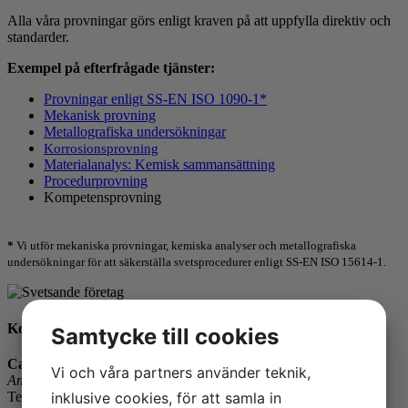
Alla våra provningar görs enligt kraven på att uppfylla direktiv och
standarder.
Exempel på efterfrågade tjänster:
Provningar enligt SS-EN ISO 1090-1*
Mekanisk provning
Metallografiska undersökningar
Korrosionsprovning
Materialanalys: Kemisk sammansättning
Procedurprovning
Kompetensprovning
*
Vi utför mekaniska provningar, kemiska analyser och metallografiska
undersökningar för att säkerställa svetsprocedurer enligt SS-EN ISO 15614-1.
Kontaktperson
Samtycke till cookies
Catarina Wernlund
Vi och våra partners använder teknik,
Ansvarig: Marknad
Telefon: 031-65 64 93
inklusive cookies, för att samla in