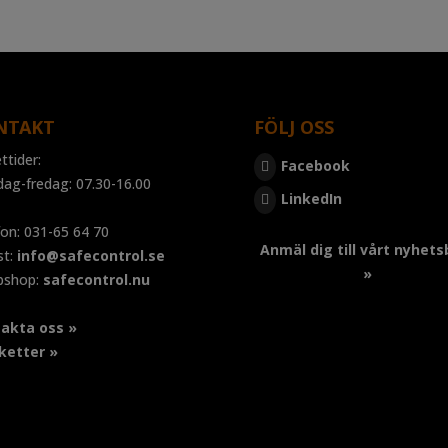
NTAKT
FÖLJ OSS
ttider:
Facebook
dag-fredag: 07.30-16.00
LinkedIn
fon: 031-65 64 70
Anmäl dig till vårt nyhets
st:
info@safecontrol.se
»
bshop:
safecontrol.nu
akta oss »
ketter »