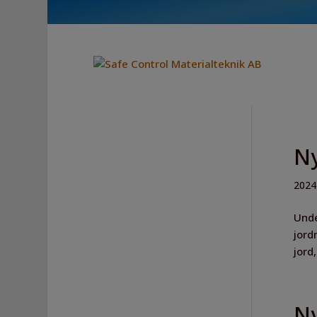
Ny
2024
Unde
jord
jord
Ny