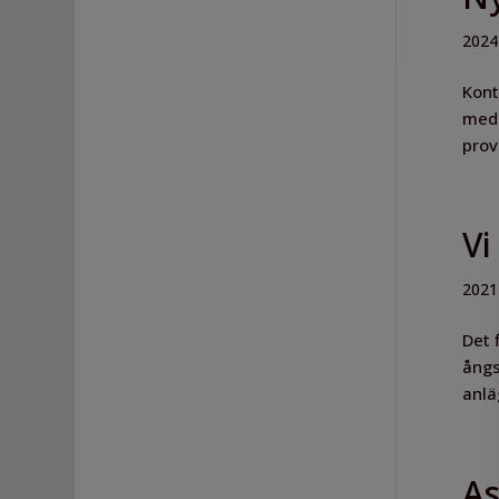
2024
Kont
med 
prov
Vi
2021
Det 
ångs
anlä
As