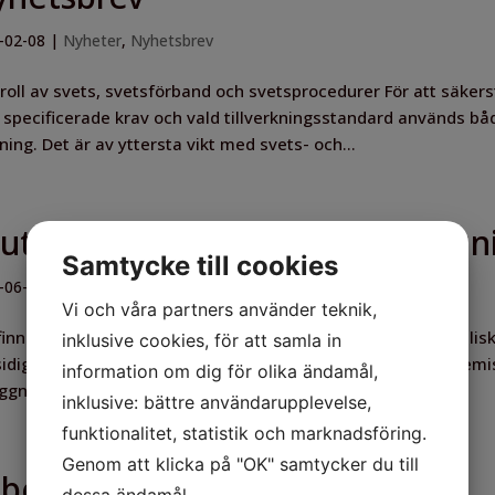
-02-08
|
Nyheter
,
Nyhetsbrev
roll av svets, svetsförband och svetsprocedurer För att säkers
specificerade krav och vald tillverkningsstandard används bå
ning. Det är av yttersta vikt med svets- och...
 utför kemisk analys av beläggn
Samtycke till cookies
-06-18
|
Kemi
,
Nyhetsbrev
,
Seminarium
,
Utbildning
Vi och våra partners använder teknik,
finns flera anledningar att analysera beläggningar på metallisk
inklusive cookies, för att samla in
idiga beläggningar på in- och utsida tuber eller kärl. Den kemi
information om dig för olika ändamål,
ggningen är i drift och kan vara ett...
inklusive: bättre användarupplevelse,
funktionalitet, statistik och marknadsföring.
Genom att klicka på "OK" samtycker du till
best – en farlig fiber
dessa ändamål.