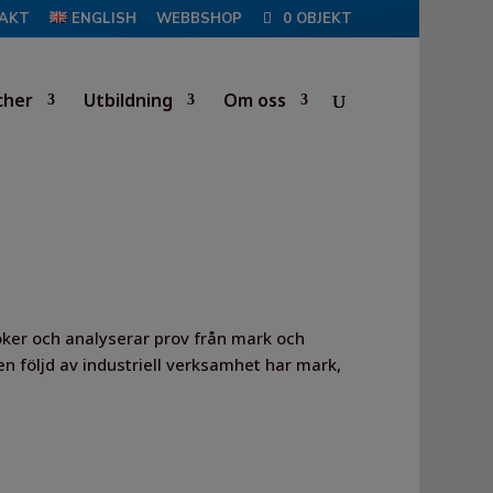
AKT
ENGLISH
WEBBSHOP
0 OBJEKT
cher
Utbildning
Om oss
er och analyserar prov från mark och
 följd av industriell verksamhet har mark,