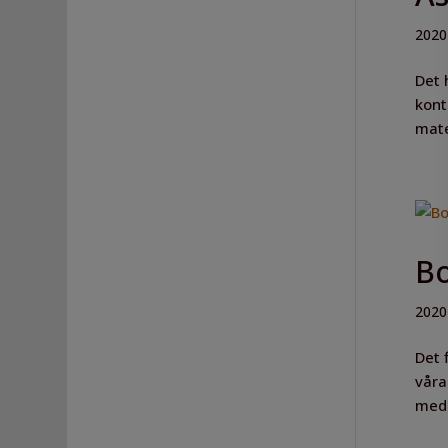
2020
Det 
kont
mate
Bo
2020
Det 
våra
med 