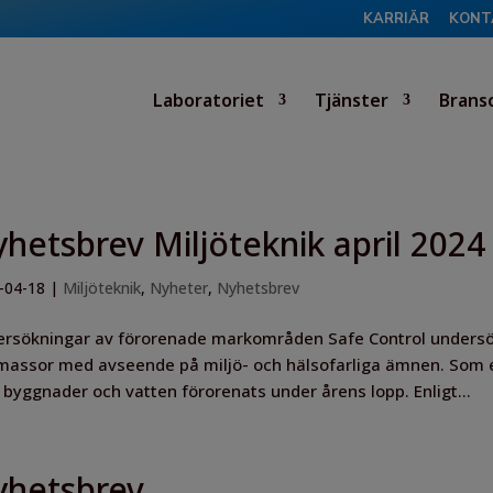
KARRIÄR
KONT
Laboratoriet
Tjänster
Brans
hetsbrev Miljöteknik april 2024
-04-18
|
Miljöteknik
,
Nyheter
,
Nyhetsbrev
rsökningar av förorenade markområden Safe Control undersök
massor med avseende på miljö- och hälsofarliga ämnen. Som en
, byggnader och vatten förorenats under årens lopp. Enligt...
hetsbrev