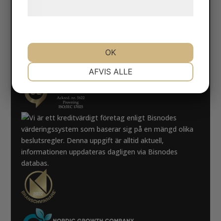
hjemmeside.
Facebook
LinkedIn
OK
NØDVENDIGE
PRÆFERENCER
AFVIS ALLE
MARKETING
STATISTIK