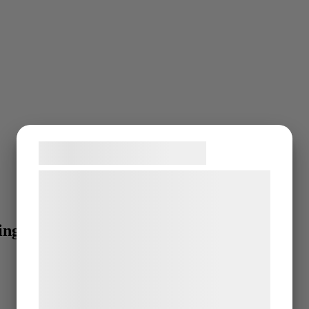
Samtykke til cookies
Vi og vores samarbejdspartnere bruger
teknologier, herunder cookies, til at
indsamle oplysninger om dig til forskellige
ing
formål, herunder: Tilpasning af annoncering,
bedre brugeroplevelse, funktionalitet,
statistik og marketing. Disse oplysninger
kan blive delt med annoncerings- og