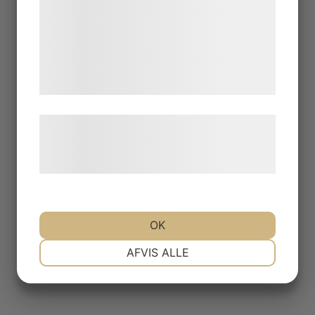
analysepartnere, som kan kombinere dem
med data, du tidligere har givet dem eller
de har indsamlet gennem din brug af deres
tjenester. Ved at klikke på 'OK' giver du
samtykke til disse formål.
Læs mere om vores brug af cookies og
behandling af persondata på vores
hjemmeside.
OK
NØDVENDIGE
PRÆFERENCER
AFVIS ALLE
MARKETING
STATISTIK