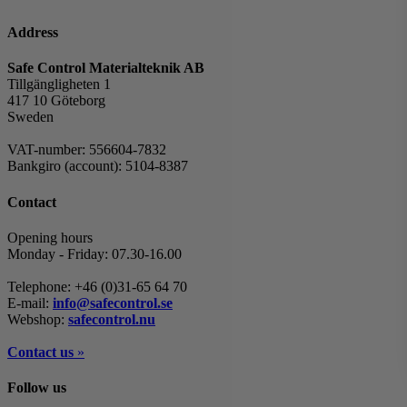
Address
Safe Control Materialteknik AB
Tillgängligheten 1
417 10 Göteborg
Sweden
VAT-number: 556604-7832
Bankgiro (account): 5104-8387
Contact
Opening hours
Monday - Friday: 07.30-16.00
Telephone: +46 (0)31-65 64 70
E-mail:
info@safecontrol.se
Webshop:
safecontrol.nu
Contact us
»
Follow us