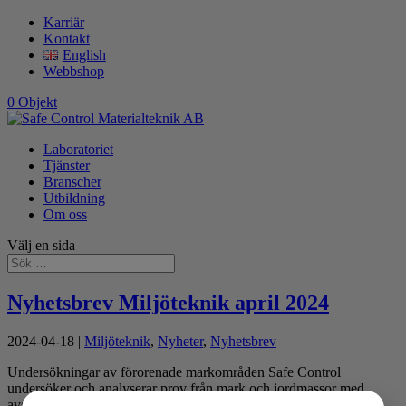
Karriär
Kontakt
English
Webbshop
0 Objekt
Laboratoriet
Tjänster
Branscher
Utbildning
Om oss
Välj en sida
Nyhetsbrev Miljöteknik april 2024
2024-04-18
|
Miljöteknik
,
Nyheter
,
Nyhetsbrev
Undersökningar av förorenade markområden Safe Control
undersöker och analyserar prov från mark och jordmassor med
avseende på miljö- och hälsofarliga ämnen. Som en följd av