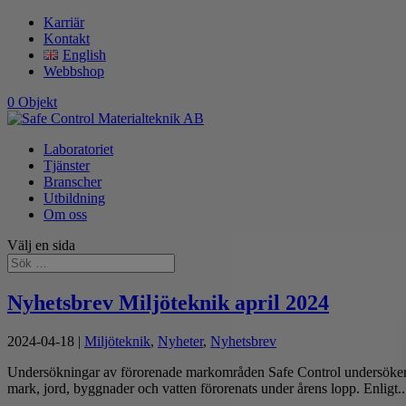
Karriär
Kontakt
English
Webbshop
0 Objekt
Laboratoriet
Tjänster
Branscher
Utbildning
Om oss
Välj en sida
Nyhetsbrev Miljöteknik april 2024
2024-04-18
|
Miljöteknik
,
Nyheter
,
Nyhetsbrev
Undersökningar av förorenade markområden Safe Control undersöker o
mark, jord, byggnader och vatten förorenats under årens lopp. Enligt..