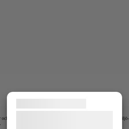
Samtykke til cookies
Vi og vores samarbejdspartnere bruger
ch analyserar prov från mark och jordmassor med avseende på miljö- o
teknologier, herunder cookies, til at
.