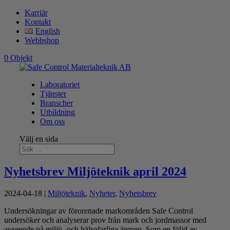
Karriär
Kontakt
English
Webbshop
0 Objekt
Laboratoriet
Tjänster
Branscher
Utbildning
Om oss
Välj en sida
Nyhetsbrev Miljöteknik april 2024
2024-04-18
|
Miljöteknik
,
Nyheter
,
Nyhetsbrev
Undersökningar av förorenade markområden Safe Control
undersöker och analyserar prov från mark och jordmassor med
avseende på miljö- och hälsofarliga ämnen. Som en följd av