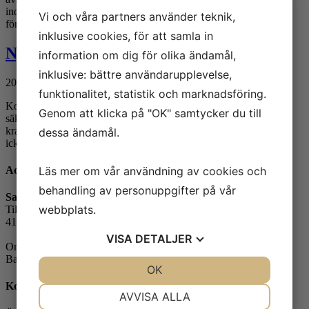
industriell verksamhet har mark, jord, byggnader och vatten
Vi och våra partners använder teknik,
förorenats under årens lopp. Enligt...
inklusive cookies, för att samla in
Nyhetsbrev
information om dig för olika ändamål,
inklusive: bättre användarupplevelse,
2024-02-08
|
Nyheter
,
Nyhetsbrev
funktionalitet, statistik och marknadsföring.
Kontroll av svets, svetsförband och svetsprocedurer För att
Genom att klicka på "OK" samtycker du till
säkerställa att svetsarbeten genomförs i enlighet med specificerade
krav och vald tillverkningsstandard används både förstörande och
dessa ändamål.
icke-förstörande provning. Det är av yttersta vikt med svets- och...
Adress
Läs mer om vår användning av cookies och
behandling av personuppgifter på vår
Safe Control Materialteknik AB
webbplats.
Tillgängligheten 1
417 10 Göteborg
VISA
DETALJER
Orgnr: 556604-7832
Bankgiro: 5104-8387
JA
NEJ
OK
JA
NEJ
Kontakt
NÖDVÄNDIG
INSTÄLLNINGAR
AVVISA ALLA