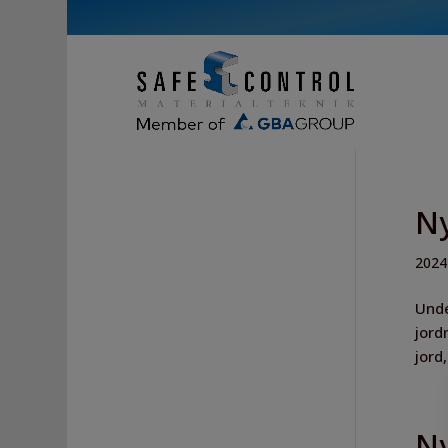
Ny
2024
Unde
jord
jord
Ny