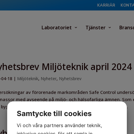
KARRIÄR
KONT
Laboratoriet
Tjänster
Brans
hetsbrev Miljöteknik april 2024
-04-18
|
Miljöteknik
,
Nyheter
,
Nyhetsbrev
rsökningar av förorenade markområden Safe Control undersök
massor med avseende på miljö- och hälsofarliga ämnen. Som en
, byggnader och vatten förorenats under årens lopp. Enligt...
Samtycke till cookies
Vi och våra partners använder teknik,
hetsbrev
inklusive cookies, för att samla in