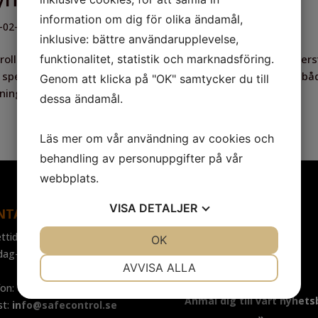
information om dig för olika ändamål,
-02-08
|
Nyheter
,
Nyhetsbrev
inklusive: bättre användarupplevelse,
funktionalitet, statistik och marknadsföring.
roll av svets, svetsförband och svetsprocedurer För att säkers
specificerade krav och vald tillverkningsstandard används bå
Genom att klicka på "OK" samtycker du till
ning. Det är av yttersta vikt med svets- och...
dessa ändamål.
Läs mer om vår användning av cookies och
behandling av personuppgifter på vår
webbplats.
VISA
DETALJER
NTAKT
FÖLJ OSS
ttider:
JA
NEJ
OK
JA
NEJ
Facebook
dag-fredag: 07.30-16.00
NÖDVÄNDIG
INSTÄLLNINGAR
LinkedIn
AVVISA ALLA
fon: 031-65 64 70
JA
NEJ
JA
NEJ
Anmäl dig till vårt nyhets
st:
info@safecontrol.se
MARKNADSFÖRING
STATISTIK
»