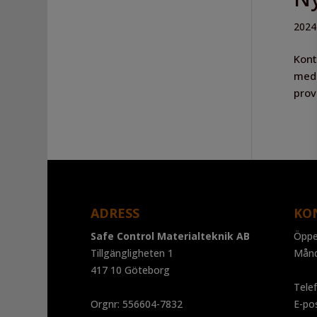
2024
Kont
med 
prov
ADRESS
KO
Safe Control Materialteknik AB
Öppe
Tillgängligheten 1
Mån
417 10 Göteborg
Tele
Orgnr: 556604-7832
E-po