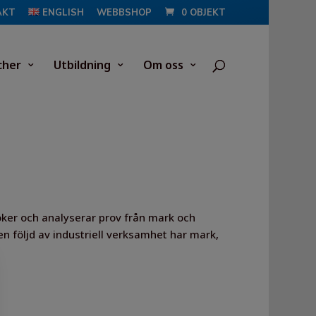
AKT
ENGLISH
WEBBSHOP
0 OBJEKT
cher
Utbildning
Om oss
er och analyserar prov från mark och
 följd av industriell verksamhet har mark,