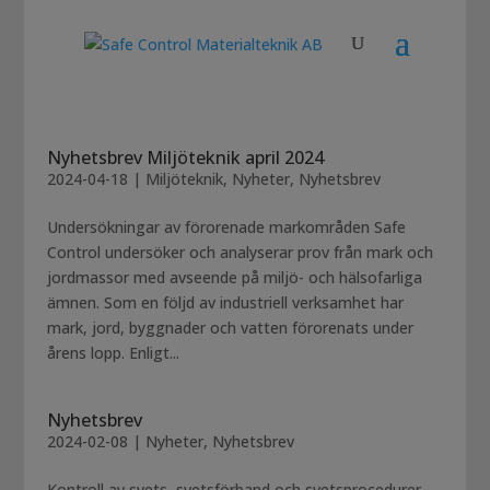
Nyhetsbrev Miljöteknik april 2024
2024-04-18
|
Miljöteknik
,
Nyheter
,
Nyhetsbrev
Undersökningar av förorenade markområden Safe
Control undersöker och analyserar prov från mark och
jordmassor med avseende på miljö- och hälsofarliga
ämnen. Som en följd av industriell verksamhet har
mark, jord, byggnader och vatten förorenats under
årens lopp. Enligt...
Nyhetsbrev
2024-02-08
|
Nyheter
,
Nyhetsbrev
Kontroll av svets, svetsförband och svetsprocedurer