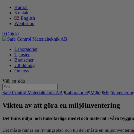
Karriär
Kontakt
English
Webbshop
0 Objekt
Laboratoriet
Tjänster
Branscher
Utbildning
Om oss
Välj en sida
Safe Control Materialteknik AB
9
Laboratoriet
9
Miljö
9
Miljöinventerin
Vikten av att göra en miljöinventering
Det finns miljö- och hälsofarliga medel och material i våra byggn
Det måste finnas en rivningsplan och till den måste en miljöinventeri