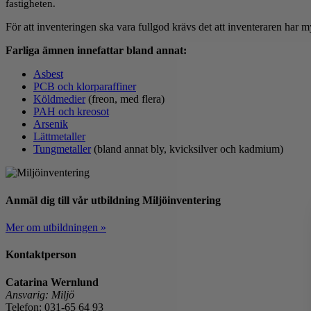
fastigheten.
För att inventeringen ska vara fullgod krävs det att inventeraren har 
Farliga ämnen innefattar bland annat:
Asbest
PCB och klorparaffiner
Köldmedier
(freon, med flera)
PAH och kreosot
Arsenik
Lättmetaller
Tungmetaller
(bland annat bly, kvicksilver och kadmium)
Anmäl dig till vår utbildning Miljöinventering
Mer om utbildningen »
Kontaktperson
Catarina Wernlund
Ansvarig: Miljö
Telefon: 031-65 64 93