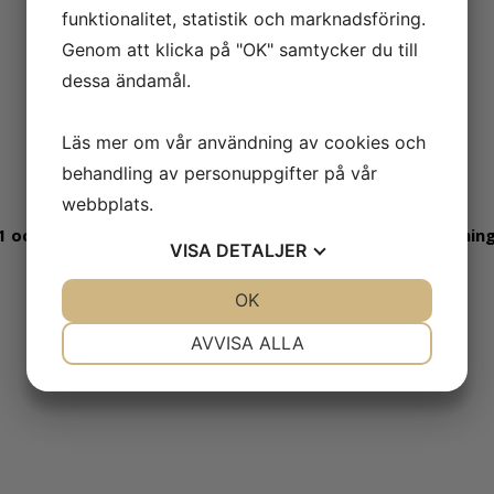
funktionalitet, statistik och marknadsföring.
Genom att klicka på "OK" samtycker du till
dessa ändamål.
Läs mer om vår användning av cookies och
behandling av personuppgifter på vår
webbplats.
 och innehar flexibel ackreditering sedan 2016. All provnin
VISA
DETALJER
JA
NEJ
OK
JA
NEJ
NÖDVÄNDIG
INSTÄLLNINGAR
AVVISA ALLA
JA
NEJ
JA
NEJ
MARKNADSFÖRING
STATISTIK