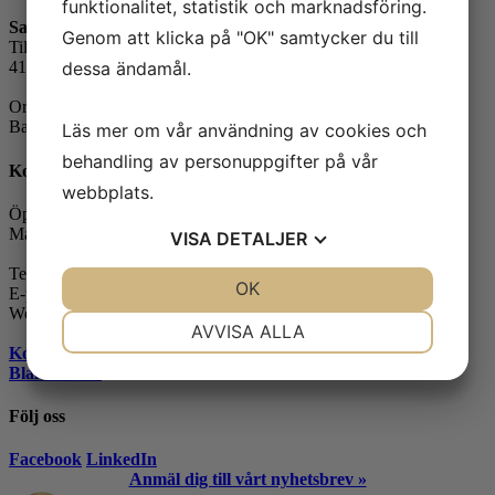
funktionalitet, statistik och marknadsföring.
Safe Control Materialteknik AB
Genom att klicka på "OK" samtycker du till
Tillgängligheten 1
dessa ändamål.
417 10 Göteborg
Orgnr: 556604-7832
Bankgiro: 5104-8387
Läs mer om vår användning av cookies och
behandling av personuppgifter på vår
Kontakt
webbplats.
Öppettider:
Måndag-fredag: 07.30-16.00
VISA
DETALJER
Telefon: 031-65 64 70
JA
NEJ
OK
JA
NEJ
E-post:
info@safecontrol.se
Webbshop:
safecontrol.nu
NÖDVÄNDIG
INSTÄLLNINGAR
AVVISA ALLA
Kontakta oss »
JA
NEJ
JA
NEJ
Blanketter »
MARKNADSFÖRING
STATISTIK
Följ oss
Facebook
LinkedIn
Anmäl dig till vårt nyhetsbrev »