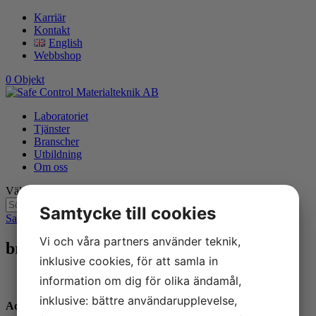
Karriär
Kontakt
English
Webbshop
0 Objekt
Laboratoriet
Tjänster
Branscher
Utbildning
Om oss
Välj en sida
Samtycke till cookies
Safe Control Materialteknik AB
9
bransch-miljoteknik
Vi och våra partners använder teknik,
bransch-miljoteknik
inklusive cookies, för att samla in
information om dig för olika ändamål,
inklusive: bättre användarupplevelse,
Adress