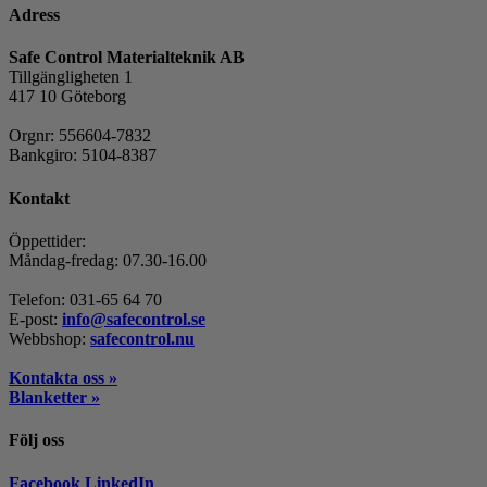
250 kr
Adress
till
6
Safe Control Materialteknik AB
888 kr
Tillgängligheten 1
417 10 Göteborg
Orgnr: 556604-7832
Bankgiro: 5104-8387
Kontakt
Öppettider:
Måndag-fredag: 07.30-16.00
Telefon: 031-65 64 70
E-post:
info@safecontrol.se
Webbshop:
safecontrol.nu
Kontakta oss »
Blanketter »
Följ oss
Facebook
LinkedIn