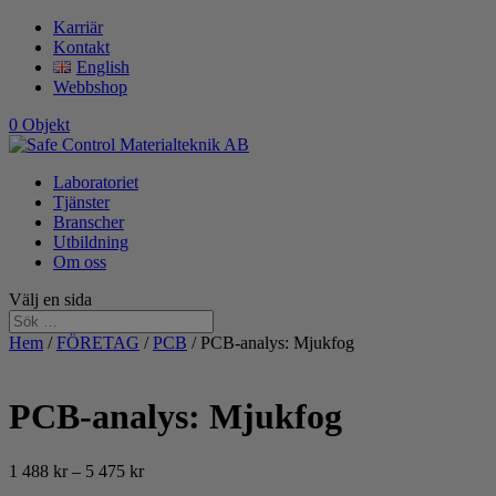
Karriär
Kontakt
English
Webbshop
0 Objekt
Laboratoriet
Tjänster
Branscher
Utbildning
Om oss
Välj en sida
Hem
/
FÖRETAG
/
PCB
/ PCB-analys: Mjukfog
PCB-analys: Mjukfog
Prisintervall:
1 488
kr
–
5 475
kr
1