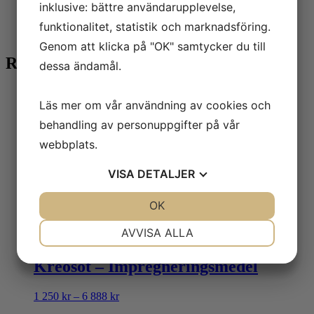
inklusive: bättre användarupplevelse,
Välj
24 timmar, 2 arbetsdagar, 4 arbetsdagar, 10
analys:
arbetsdagar
funktionalitet, statistik och marknadsföring.
Genom att klicka på "OK" samtycker du till
Relaterade produkter
dessa ändamål.
Läs mer om vår användning av cookies och
Dricksvatten: Radonanalys
behandling av personuppgifter på vår
webbplats.
1 288
kr
VISA
DETALJER
Radonanalys (luft)
JA
NEJ
OK
JA
NEJ
1 938
kr
NÖDVÄNDIG
INSTÄLLNINGAR
AVVISA ALLA
JA
NEJ
JA
NEJ
Kreosot – Impregneringsmedel
MARKNADSFÖRING
STATISTIK
Prisintervall:
1 250
kr
–
6 888
kr
1