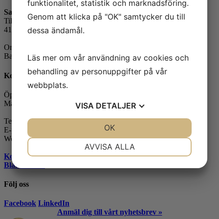
funktionalitet, statistik och marknadsföring.
Safe Control Materialteknik AB
Genom att klicka på "OK" samtycker du till
Tillgängligheten 1
dessa ändamål.
417 10 Göteborg
Orgnr: 556604-7832
Bankgiro: 5104-8387
Läs mer om vår användning av cookies och
behandling av personuppgifter på vår
Kontakt
webbplats.
Öppettider:
Måndag-fredag: 07.30-16.00
VISA
DETALJER
Telefon: 031-65 64 70
JA
NEJ
OK
JA
NEJ
E-post:
info@safecontrol.se
Webbshop:
safecontrol.nu
NÖDVÄNDIG
INSTÄLLNINGAR
AVVISA ALLA
Kontakta oss »
JA
NEJ
JA
NEJ
Blanketter »
MARKNADSFÖRING
STATISTIK
Följ oss
Facebook
LinkedIn
Anmäl dig till vårt nyhetsbrev »