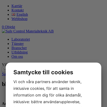
Karriär
Kontakt
English
Webbshop
0 Objekt
Laboratoriet
Tjänster
Branscher
Utbildning
Om oss
Välj en sida
Samtycke till cookies
Safe Control Materialteknik AB
9
Branscher
9
blurb-petrokemi
Vi och våra partners använder teknik,
blurb-petrokemi
inklusive cookies, för att samla in
information om dig för olika ändamål,
inklusive: bättre användarupplevelse,
Adress