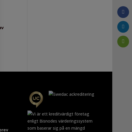
av
brev