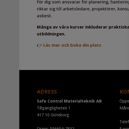
För dig som ansvarar för planering, hanteri
riktar sig till arbetsledare, projektörer, k
asbest.
Många av våra kurser inkluderar praktisk
utbildningen.
👉
Läs mer och boka din plats
ADRESS
KO
Safe Control Materialteknik AB
Öppe
Tillgängligheten 1
Mån
417 10 Göteborg
Tele
Orgnr: 556604-7832
E-po