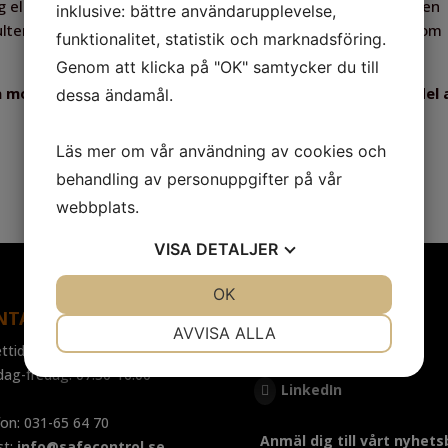
ng eller kontroll av arbeten där asbest kan förekomma. Kursen
inklusive: bättre användarupplevelse,
onsulter och andra som enligt AFS 2023:13 behöver utbildning om
funktionalitet, statistik och marknadsföring.
Genom att klicka på "OK" samtycker du till
a moment i vårt materiallaboratorium – en uppskattad del 
dessa ändamål.
Läs mer om vår användning av cookies och
behandling av personuppgifter på vår
webbplats.
VISA
DETALJER
JA
NEJ
OK
JA
NEJ
NTAKT
FÖLJ OSS
NÖDVÄNDIG
INSTÄLLNINGAR
AVVISA ALLA
ttider:
Facebook
JA
NEJ
JA
NEJ
dag-fredag: 07.30-16.00
LinkedIn
MARKNADSFÖRING
STATISTIK
fon: 031-65 64 70
Anmäl dig till vårt nyhets
st:
info@safecontrol.se