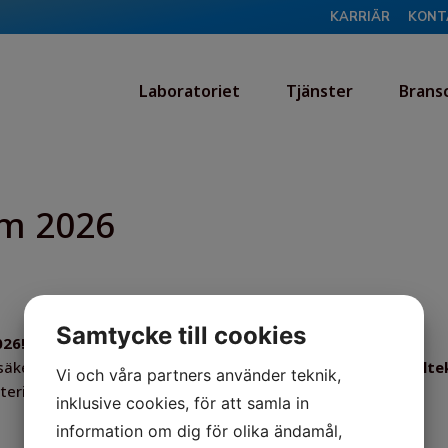
KARRIÄR
KONT
Laboratoriet
Tjänster
Brans
am 2026
Samtycke till cookies
026!
säker hantering av asbest, medan utbildningarna i
Materialte
Vi och våra partners använder teknik,
terial – med praktiska moment i vårt laboratorium.
inklusive cookies, för att samla in
information om dig för olika ändamål,