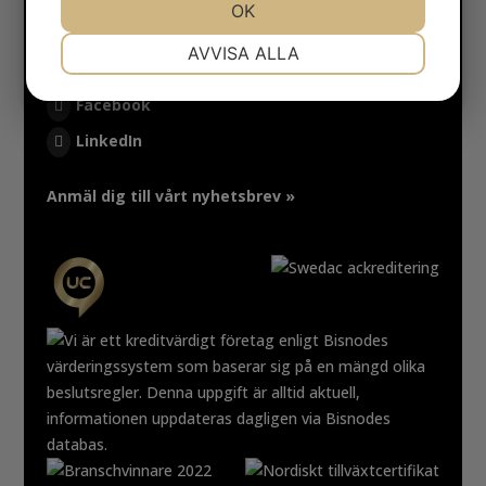
JA
NEJ
OK
JA
NEJ
NÖDVÄNDIG
INSTÄLLNINGAR
AVVISA ALLA
FÖLJ OSS
JA
NEJ
JA
NEJ
Facebook
MARKNADSFÖRING
STATISTIK
LinkedIn
Anmäl dig till vårt nyhetsbrev »