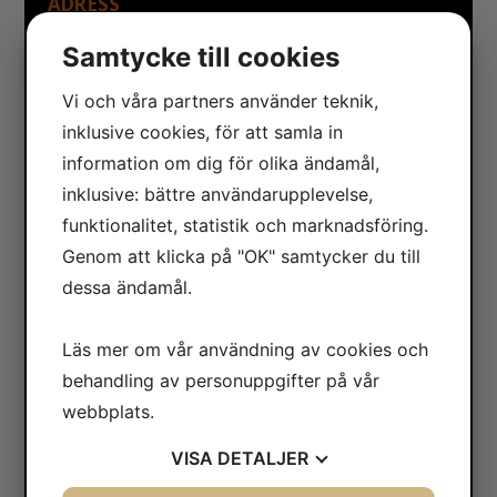
ADRESS
Safe Control Materialteknik AB
Samtycke till cookies
Tillgängligheten 1
417 10 Göteborg
Vi och våra partners använder teknik,
inklusive cookies, för att samla in
Orgnr: 556604-7832
information om dig för olika ändamål,
Bankgiro: 5104-8387
inklusive: bättre användarupplevelse,
funktionalitet, statistik och marknadsföring.
KONTAKT
Genom att klicka på "OK" samtycker du till
Öppettider:
dessa ändamål.
Måndag-fredag: 07.30-16.00
Läs mer om vår användning av cookies och
Telefon: 031-65 64 70
behandling av personuppgifter på vår
E-post:
info@safecontrol.se
webbplats.
Webbshop:
safecontrol.nu
VISA
DETALJER
Kontakta oss »
Blanketter »