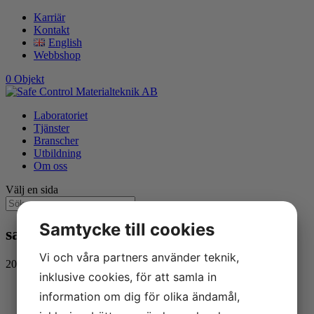
Karriär
Kontakt
English
Webbshop
0 Objekt
Laboratoriet
Tjänster
Branscher
Utbildning
Om oss
Välj en sida
Samtycke till cookies
safecontrol-rostfri-tub
Vi och våra partners använder teknik,
2021-10-29
inklusive cookies, för att samla in
information om dig för olika ändamål,