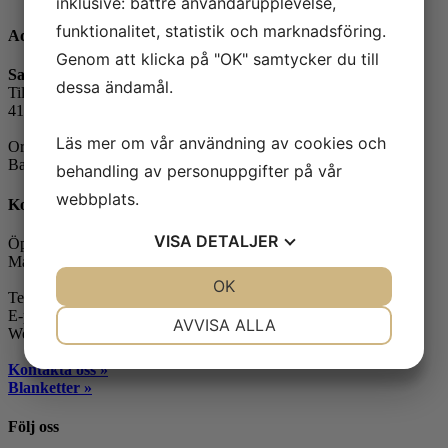
inklusive: bättre användarupplevelse,
funktionalitet, statistik och marknadsföring.
Adress
Genom att klicka på "OK" samtycker du till
Safe Control Materialteknik AB
dessa ändamål.
Tillgängligheten 1
417 10 Göteborg
Läs mer om vår användning av cookies och
Orgnr: 556604-7832
Bankgiro: 5104-8387
behandling av personuppgifter på vår
webbplats.
Kontakt
VISA
DETALJER
Öppettider:
Måndag-fredag: 07.30-16.00
JA
NEJ
OK
JA
NEJ
Telefon: 031-65 64 70
NÖDVÄNDIG
INSTÄLLNINGAR
E-post:
info@safecontrol.se
AVVISA ALLA
Webbshop:
safecontrol.nu
JA
NEJ
JA
NEJ
Kontakta oss »
MARKNADSFÖRING
STATISTIK
Blanketter »
Följ oss