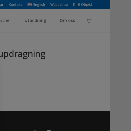
iär
Kontakt
English
Webbshop
0 Objekt
scher
Utbildning
Om oss
jupdragning