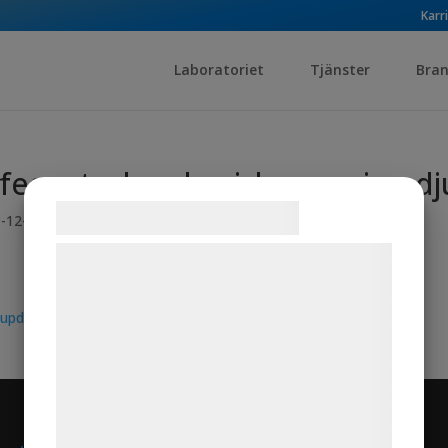
Karr
Laboratoriet
Tjänster
Bran
fecontrol-mekanisk-provning-d
Samtykke til cookies
-12-03
Vi og vores samarbejdspartnere bruger
teknologier, herunder cookies, til at
indsamle oplysninger om dig til forskellige
formål, herunder: Tilpasning af annoncering,
bedre brugeroplevelse, funktionalitet,
statistik og marketing. Disse oplysninger
kan blive delt med annoncerings- og