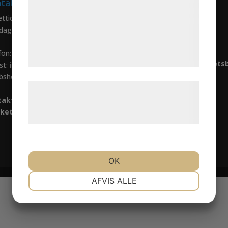
takt
Följ oss
analysepartnere, som kan kombinere dem
med data, du tidligere har givet dem eller
ttider:
Facebook
dag-fredag: 07.30-16.00
de har indsamlet gennem din brug af deres
LinkedIn
tjenester. Ved at klikke på 'OK' giver du
fon: 031-65 64 70
samtykke til disse formål.
Anmäl dig till vårt nyhets
st:
info@safecontrol.se
»
bshop:
safecontrol.nu
Læs mere om vores brug af cookies og
takta oss »
behandling af persondata på vores
ketter »
hjemmeside.
OK
NØDVENDIGE
PRÆFERENCER
AFVIS ALLE
MARKETING
STATISTIK