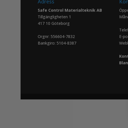
Adress
Kon
Safe Control Materialteknik AB
Öppe
Tillgängligheten 1
Mån
417 10 Göteborg
Tele
Orgnr: 556604-7832
E-po
Bankgiro: 5104-8387
Web
Kon
Blan