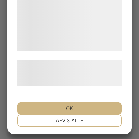
kan blive delt med annoncerings- og
analysepartnere, som kan kombinere dem
med data, du tidligere har givet dem eller
de har indsamlet gennem din brug af deres
tjenester. Ved at klikke på 'OK' giver du
samtykke til disse formål.
Læs mere om vores brug af cookies og
behandling af persondata på vores
hjemmeside.
OK
NØDVENDIGE
PRÆFERENCER
AFVIS ALLE