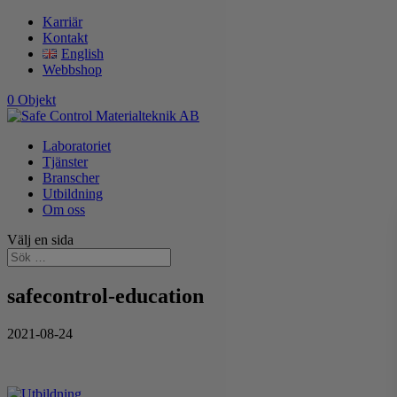
Karriär
Kontakt
English
Webbshop
0 Objekt
Laboratoriet
Tjänster
Branscher
Utbildning
Om oss
Välj en sida
safecontrol-education
2021-08-24