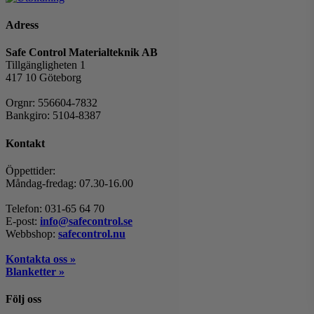
Adress
Safe Control Materialteknik AB
Tillgängligheten 1
417 10 Göteborg
Orgnr: 556604-7832
Bankgiro: 5104-8387
Kontakt
Öppettider:
Måndag-fredag: 07.30-16.00
Telefon: 031-65 64 70
E-post:
info@safecontrol.se
Webbshop:
safecontrol.nu
Kontakta oss »
Blanketter »
Följ oss