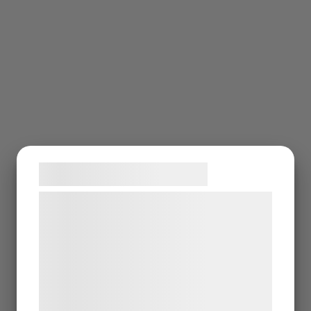
Samtykke til cookies
Vi og vores samarbejdspartnere bruger
teknologier, herunder cookies, til at
indsamle oplysninger om dig til forskellige
formål, herunder: Tilpasning af annoncering,
bedre brugeroplevelse, funktionalitet,
statistik og marketing. Disse oplysninger