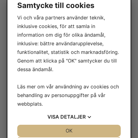
Samtycke till cookies
417 10 Göteborg
Vi och våra partners använder teknik,
Orgnr: 556604-7832
inklusive cookies, för att samla in
Bankgiro: 5104-8387
information om dig för olika ändamål,
inklusive: bättre användarupplevelse,
KONTAKT
funktionalitet, statistik och marknadsföring.
Öppettider:
Genom att klicka på "OK" samtycker du till
Måndag-fredag: 07.30-16.00
dessa ändamål.
Telefon: 031-65 64 70
E-post:
info@safecontrol.se
Läs mer om vår användning av cookies och
Webbshop:
safecontrol.nu
behandling av personuppgifter på vår
webbplats.
Kontakta oss »
Blanketter »
VISA
DETALJER
JA
NEJ
OK
JA
NEJ
FÖLJ OSS