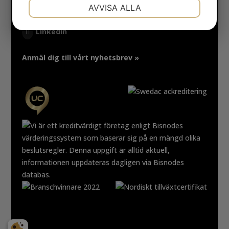
NÖDVÄNDIG
INSTÄLLNINGAR
AVVISA ALLA
Facebook
JA
NEJ
JA
NEJ
LinkedIn
MARKNADSFÖRING
STATISTIK
Anmäl dig till vårt nyhetsbrev »