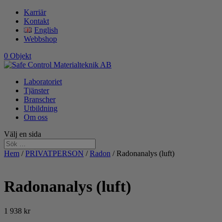
Karriär
Kontakt
English
Webbshop
0 Objekt
Laboratoriet
Tjänster
Branscher
Utbildning
Om oss
Välj en sida
Hem
/
PRIVATPERSON
/
Radon
/ Radonanalys (luft)
Radonanalys (luft)
1 938
kr