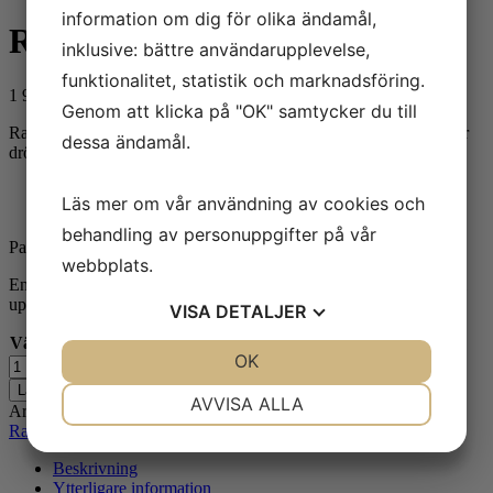
038 kr
information om dig för olika ändamål,
Radonanalys (luft)
inklusive: bättre användarupplevelse,
funktionalitet, statistik och marknadsföring.
1 938
kr
Genom att klicka på "OK" samtycker du till
Radonpuckar har ett bäst före-datum och leverans till er kan därför
dessa ändamål.
dröja något. Ring oss gärna innan beställning.
Korttidsmätning: 7 dagar (rådgivande resultat)
Läs mer om vår användning av cookies och
Långtidsmätning: 2-3 månader (för årsmedelvärde)
behandling av personuppgifter på vår
Paketet innehåller två puckar, varav en är avsedd som referens.
webbplats.
En laboratorierapport i PDF-format skickas till den e-postadress ni
uppger vid beställningen.
VISA
DETALJER
Välj analys:
Rensa
JA
NEJ
OK
JA
NEJ
Radonanalys
(luft)
Lägg till i varukorg
NÖDVÄNDIG
INSTÄLLNINGAR
AVVISA ALLA
mängd
Artikelnr:
radon-luft-p
Kategorier:
Luftprov
,
PRIVATPERSON
,
Radon
JA
NEJ
JA
NEJ
Beskrivning
MARKNADSFÖRING
STATISTIK
Ytterligare information