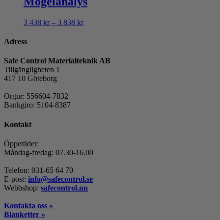
Mögelanalys
Prisintervall:
3 438
kr
–
3 838
kr
3
438 kr
Adress
till
3
Safe Control Materialteknik AB
838 kr
Tillgängligheten 1
417 10 Göteborg
Orgnr: 556604-7832
Bankgiro: 5104-8387
Kontakt
Öppettider:
Måndag-fredag: 07.30-16.00
Telefon: 031-65 64 70
E-post:
info@safecontrol.se
Webbshop:
safecontrol.nu
Kontakta oss »
Blanketter »