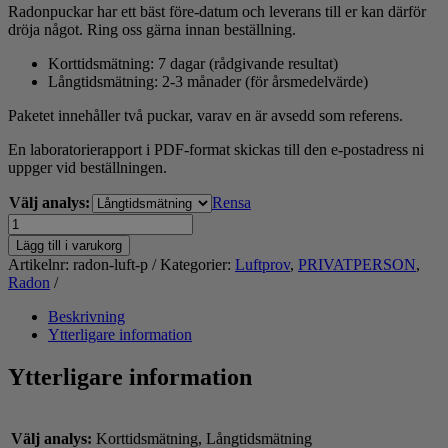
Radonpuckar har ett bäst före-datum och leverans till er kan därför
dröja något. Ring oss gärna innan beställning.
Korttidsmätning: 7 dagar (rådgivande resultat)
Långtidsmätning: 2-3 månader (för årsmedelvärde)
Paketet innehåller två puckar, varav en är avsedd som referens.
En laboratorierapport i PDF-format skickas till den e-postadress ni
uppger vid beställningen.
Välj analys:
Rensa
Radonanalys
(luft)
Lägg till i varukorg
mängd
Artikelnr:
radon-luft-p
Kategorier:
Luftprov
,
PRIVATPERSON
,
Radon
Beskrivning
Ytterligare information
Ytterligare information
Välj analys:
Korttidsmätning, Långtidsmätning