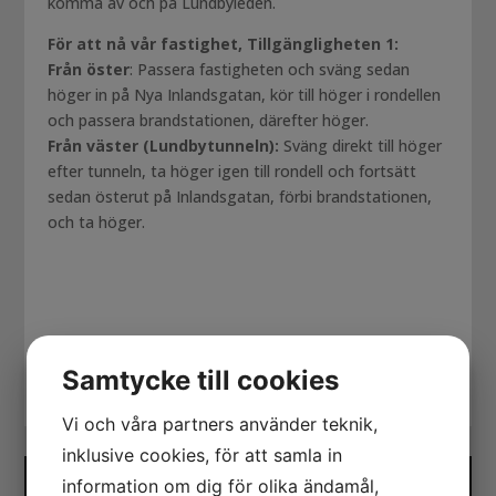
komma av och på Lundbyleden.
För att nå vår fastighet, Tillgängligheten 1:
Från öster
: Passera fastigheten och sväng sedan
höger in på Nya Inlandsgatan, kör till höger i rondellen
och passera brandstationen, därefter höger.
Från väster (Lundbytunneln):
Sväng direkt till höger
efter tunneln, ta höger igen till rondell och fortsätt
sedan österut på Inlandsgatan, förbi brandstationen,
och ta höger.
Samtycke till cookies
Vi och våra partners använder teknik,
inklusive cookies, för att samla in
information om dig för olika ändamål,