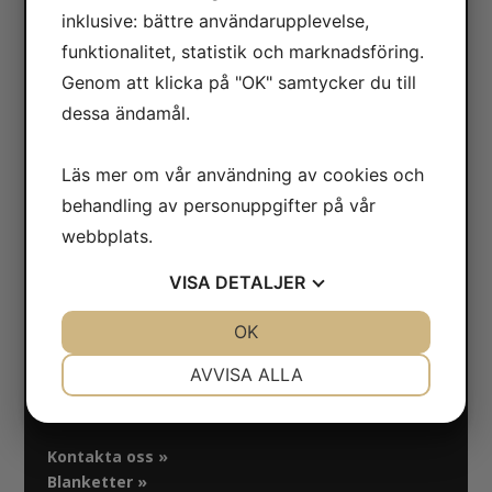
Adress
inklusive: bättre användarupplevelse,
funktionalitet, statistik och marknadsföring.
Safe Control Materialteknik AB
Tillgängligheten 1
Genom att klicka på "OK" samtycker du till
417 10 Göteborg
dessa ändamål.
Orgnr: 556604-7832
Läs mer om vår användning av cookies och
Bankgiro: 5104-8387
behandling av personuppgifter på vår
webbplats.
Kontakt
Öppettider:
VISA
DETALJER
Måndag-fredag: 07.30-16.00
JA
NEJ
OK
JA
NEJ
Telefon: 031-65 64 70
NÖDVÄNDIG
INSTÄLLNINGAR
AVVISA ALLA
E-post:
info@safecontrol.se
Webbshop:
safecontrol.nu
JA
NEJ
JA
NEJ
MARKNADSFÖRING
STATISTIK
Kontakta oss »
Blanketter »