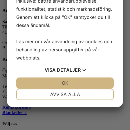
inklusive: bättre användarupplevelse,
funktionalitet, statistik och marknadsföring.
Adress
Genom att klicka på "OK" samtycker du till
Safe Control Materialteknik AB
dessa ändamål.
Tillgängligheten 1
417 10 Göteborg
Läs mer om vår användning av cookies och
Orgnr: 556604-7832
Bankgiro: 5104-8387
behandling av personuppgifter på vår
webbplats.
Kontakt
VISA
DETALJER
Öppettider:
Måndag-fredag: 07.30-16.00
JA
NEJ
OK
JA
NEJ
Telefon: 031-65 64 70
NÖDVÄNDIG
INSTÄLLNINGAR
E-post:
info@safecontrol.se
AVVISA ALLA
Webbshop:
safecontrol.nu
JA
NEJ
JA
NEJ
Kontakta oss »
MARKNADSFÖRING
STATISTIK
Blanketter »
Följ oss