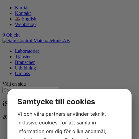
Karriär
Kontakt
English
Webbshop
0 Objekt
Laboratoriet
Tjänster
Branscher
Utbildning
Om oss
Välj en sida
Samtycke till cookies
iStock-1445718866-1024×699
Vi och våra partners använder teknik,
2024-04-18
inklusive cookies, för att samla in
information om dig för olika ändamål,