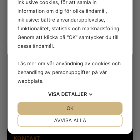
inklusive cookies, för att samla in
miljöanalyser? Då är du välkommen att använda
information om dig för olika ändamål,
vår webbshop (se länk nedan).
inklusive: bättre användarupplevelse,
Har du frågor?
funktionalitet, statistik och marknadsföring.
Ring oss på 031-65 64 70.
Genom att klicka på "OK" samtycker du till
dessa ändamål.
Läs mer om vår användning av cookies och
ADRESS
behandling av personuppgifter på vår
webbplats.
Safe Control Materialteknik AB
Tillgängligheten 1
VISA
DETALJER
417 10 Göteborg
JA
NEJ
OK
JA
NEJ
Orgnr: 556604-7832
NÖDVÄNDIG
INSTÄLLNINGAR
Bankgiro: 5104-8387
AVVISA ALLA
JA
NEJ
JA
NEJ
KONTAKT
MARKNADSFÖRING
STATISTIK