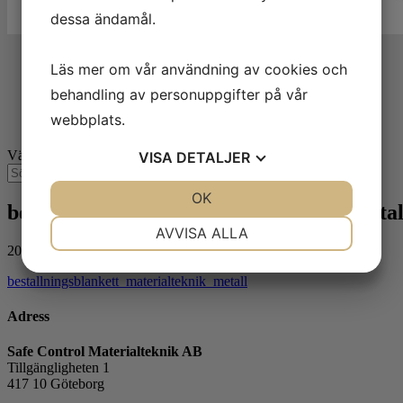
dessa ändamål.
Laboratoriet
Läs mer om vår användning av cookies och
Tjänster
Branscher
behandling av personuppgifter på vår
Utbildning
webbplats.
Om oss
Välj en sida
VISA
DETALJER
JA
NEJ
OK
JA
NEJ
bestallningsblankett_materialteknik_metal
NÖDVÄNDIG
INSTÄLLNINGAR
AVVISA ALLA
2023-08-10
JA
NEJ
JA
NEJ
bestallningsblankett_materialteknik_metall
MARKNADSFÖRING
STATISTIK
Adress
Safe Control Materialteknik AB
Tillgängligheten 1
417 10 Göteborg