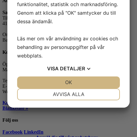
Adress
funktionalitet, statistik och marknadsföring.
Genom att klicka på "OK" samtycker du till
Safe Control Materialteknik AB
Tillgängligheten 1
dessa ändamål.
417 10 Göteborg
Orgnr: 556604-7832
Läs mer om vår användning av cookies och
Bankgiro: 5104-8387
behandling av personuppgifter på vår
Kontakt
webbplats.
Öppettider:
VISA
DETALJER
Måndag-fredag: 07.30-16.00
Telefon: 031-65 64 70
JA
NEJ
OK
JA
NEJ
E-post:
info@safecontrol.se
NÖDVÄNDIG
INSTÄLLNINGAR
Webbshop:
safecontrol.nu
AVVISA ALLA
Kontakta oss »
JA
NEJ
JA
NEJ
Blanketter »
MARKNADSFÖRING
STATISTIK
Följ oss
Facebook
LinkedIn