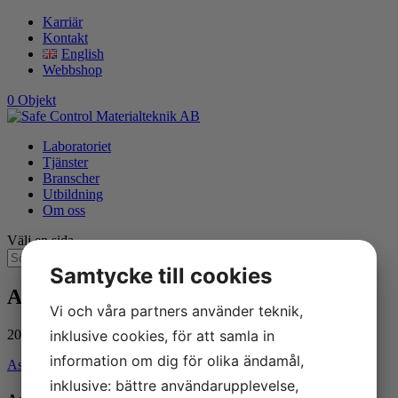
Karriär
Kontakt
English
Webbshop
0 Objekt
Laboratoriet
Tjänster
Branscher
Utbildning
Om oss
Välj en sida
Samtycke till cookies
Asbestanalys
Vi och våra partners använder teknik,
inklusive cookies, för att samla in
2023-06-29
information om dig för olika ändamål,
Asbestanalys
inklusive: bättre användarupplevelse,