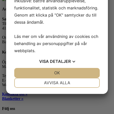
inklusive: bättre användarupplevelse,
funktionalitet, statistik och marknadsföring.
Adress
Genom att klicka på "OK" samtycker du till
Safe Control Materialteknik AB
dessa ändamål.
Tillgängligheten 1
417 10 Göteborg
Läs mer om vår användning av cookies och
Orgnr: 556604-7832
Bankgiro: 5104-8387
behandling av personuppgifter på vår
webbplats.
Kontakt
VISA
DETALJER
Öppettider:
Måndag-fredag: 07.30-16.00
JA
NEJ
OK
JA
NEJ
Telefon: 031-65 64 70
NÖDVÄNDIG
INSTÄLLNINGAR
E-post:
info@safecontrol.se
AVVISA ALLA
Webbshop:
safecontrol.nu
JA
NEJ
JA
NEJ
Kontakta oss »
MARKNADSFÖRING
STATISTIK
Blanketter »
Följ oss