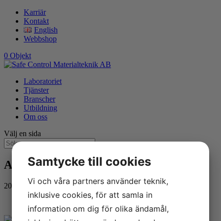
Karriär
Kontakt
English
Webbshop
0 Objekt
Laboratoriet
Tjänster
Branscher
Utbildning
Om oss
Välj en sida
Samtycke till cookies
Ackrediteringsmärke 5622 Färg
Vi och våra partners använder teknik,
2020-11-12
inklusive cookies, för att samla in
information om dig för olika ändamål,