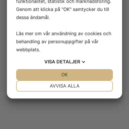
funktionalitet, statistik och marknadsföring.
Genom att klicka på "OK" samtycker du till
dessa ändamål.
Läs mer om vår användning av cookies och
behandling av personuppgifter på vår
webbplats.
VISA
DETALJER
JA
NEJ
OK
JA
NEJ
NÖDVÄNDIG
INSTÄLLNINGAR
AVVISA ALLA
JA
NEJ
JA
NEJ
MARKNADSFÖRING
STATISTIK