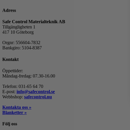
Adress
Safe Control Materialteknik AB
Tillgängligheten 1
417 10 Göteborg
Orgnr: 556604-7832
Bankgiro: 5104-8387
Kontakt
Öppettider:
Måndag-fredag: 07.30-16.00
Telefon: 031-65 64 70
E-post:
info@safecontrol.se
Webbshop:
safecontrol.nu
Kontakta oss »
Blanketter »
Följ oss