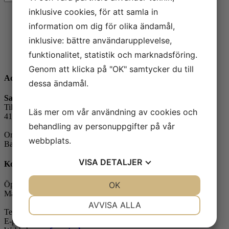
inklusive cookies, för att samla in
information om dig för olika ändamål,
Kreosot – Impregneringsmedel
inklusive: bättre användarupplevelse,
funktionalitet, statistik och marknadsföring.
Prisintervall:
1 250
kr
–
6 888
kr
1
Genom att klicka på "OK" samtycker du till
250 kr
Adress
dessa ändamål.
till
6
Safe Control Materialteknik AB
888 kr
Tillgängligheten 1
Läs mer om vår användning av cookies och
417 10 Göteborg
behandling av personuppgifter på vår
Orgnr: 556604-7832
webbplats.
Bankgiro: 5104-8387
VISA
DETALJER
Kontakt
Öppettider:
JA
NEJ
OK
JA
NEJ
Måndag-fredag: 07.30-16.00
NÖDVÄNDIG
INSTÄLLNINGAR
AVVISA ALLA
Telefon: 031-65 64 70
E-post:
info@safecontrol.se
JA
NEJ
JA
NEJ