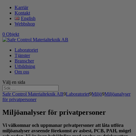
Karriär
Kontakt
English
Webbshop
0 Objekt
Laboratoriet
Tjänster
Branscher
Utbildning
Om oss
Välj en sida
Safe Control Materialteknik AB
9
Laboratoriet
9
Miljö
9
Miljöanalyser
för privatpersoner
Miljöanalyser för privatpersoner
Vi välkomnar och uppmanar privatpersoner att låta utföra
miljöanalyser avseende förekomst av asbest, PCB, PAH, mögel