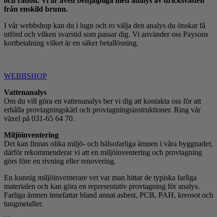
och radon. Vi är även behjälpliga med analys av dricksvatten
från enskild brunn.
I vår webbshop kan du i lugn och ro välja den analys du önskar få
utförd och vilken svarstid som passar dig. Vi använder oss Paysons
kortbetalning vilket är en säker betallösning.
WEBBSHOP
Vattenanalys
Om du vill göra en vattenanalys ber vi dig att kontakta oss för att
erhålla provtagningskärl och provtagningsinstruktioner. Ring vår
växel på 031-65 64 70.
Miljöinventering
Det kan finnas olika miljö- och hälsofarliga ämnen i våra byggnader,
därför rekommenderar vi att en miljöinventering och provtagning
görs före en rivning eller renovering.
En kunnig miljöinventerare vet var man hittar de typiska farliga
materialen och kan göra en representativ provtagning för analys.
Farliga ämnen innefattar bland annat asbest, PCB, PAH, kreosot och
tungmetaller.