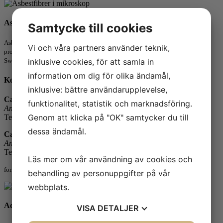
Asbestfibrer
Samtycke till cookies
Asbest är en mycket hälsofarlig fiber som förekommer i omkring 3.000
Vi och våra partners använder teknik,
produkter. Safe Controls asbestanalys av fasta material är ackrediterad av
inklusive cookies, för att samla in
Swedac.
information om dig för olika ändamål,
Kontaktperson
inklusive: bättre användarupplevelse,
Catarina Wernlund
funktionalitet, statistik och marknadsföring.
Ansvarig: Miljöteknik
Genom att klicka på "OK" samtycker du till
Telefon: 031-65 64 93
dessa ändamål.
Catarina Wernlund
Ansvarig: Kemi
Telefon: 031-65 64 93
Läs mer om vår användning av cookies och
fornamn.efternamn@safecontrol.se
behandling av personuppgifter på vår
webbplats.
Ackreditering
VISA
DETALJER