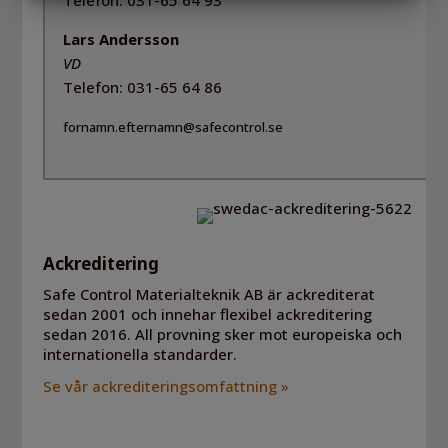
Telefon: 031-65 64 93
MARKETING
STATISTIK
Lars Andersson
VD
Telefon: 031-65 64 86
fornamn.efternamn@safecontrol.se
Ackreditering
Safe Control Materialteknik AB är ackrediterat
sedan 2001 och innehar flexibel ackreditering
sedan 2016. All provning sker mot europeiska och
internationella standarder.
Se vår ackrediteringsomfattning »