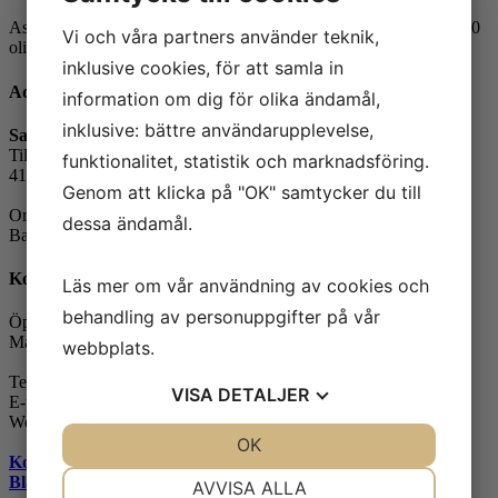
Asbest är hälsofarliga mineraler och kan förekomma i mer än 3 000
Vi och våra partners använder teknik,
olika byggprodukter
inklusive cookies, för att samla in
Adress
information om dig för olika ändamål,
inklusive: bättre användarupplevelse,
Safe Control Materialteknik AB
Tillgängligheten 1
funktionalitet, statistik och marknadsföring.
417 10 Göteborg
Genom att klicka på "OK" samtycker du till
Orgnr: 556604-7832
dessa ändamål.
Bankgiro: 5104-8387
Kontakt
Läs mer om vår användning av cookies och
behandling av personuppgifter på vår
Öppettider:
Måndag-fredag: 07.30-16.00
webbplats.
Telefon: 031-65 64 70
VISA
DETALJER
E-post:
info@safecontrol.se
Webbshop:
safecontrol.nu
JA
NEJ
OK
JA
NEJ
Kontakta oss »
NÖDVÄNDIG
INSTÄLLNINGAR
Blanketter »
AVVISA ALLA